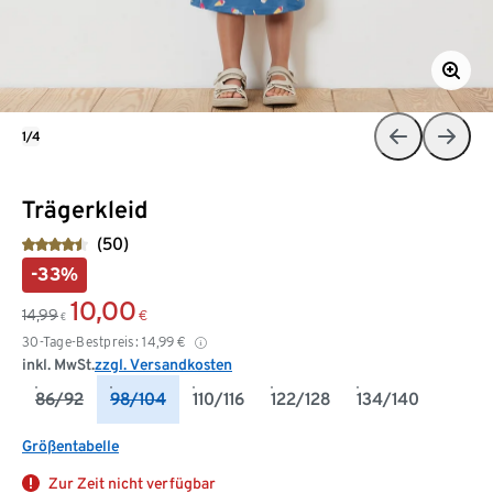
1/4
Trägerkleid
(50)
-33%
10,00
14,99
€
€
30-Tage-Bestpreis:
14,99
€
inkl. MwSt.
zzgl. Versandkosten
86/92
98/104
110/116
122/128
134/140
Größentabelle
Zur Zeit nicht verfügbar