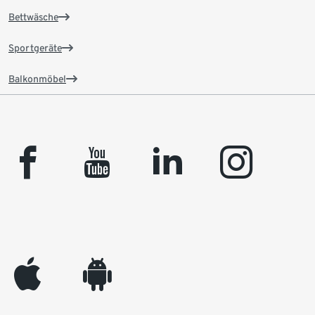
Bettwäsche
Sportgeräte
Balkonmöbel
facebook
youtube
linkedin
instagram
appleinc
android