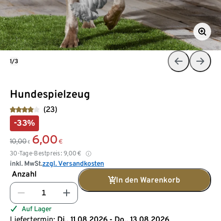
1/3
Hundespielzeug
(23)
-33%
6,00
10,00
€
€
30-Tage-Bestpreis:
9,00
€
inkl. MwSt.
zzgl. Versandkosten
Anzahl
In den Warenkorb
Auf Lager
Liefertermin:
Di., 11.08.2026 - Do., 13.08.2026