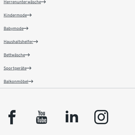
Herrenunterwäsche
Kindermode
Babymode
Haushaltshelfer
Bettwäsche
Sportgeräte
Balkonmöbel
facebook
youtube
linkedin
instagram