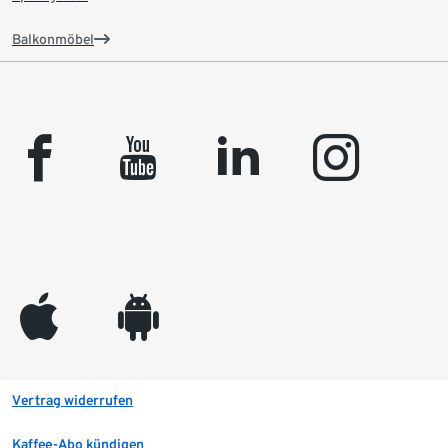
Balkonmöbel
facebook
youtube
linkedin
instagram
appleinc
android
Vertrag widerrufen
Kaffee-Abo kündigen