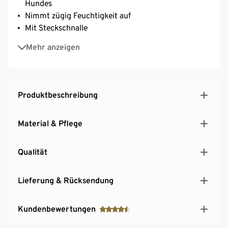
Hundes
Nimmt zügig Feuchtigkeit auf
Mit Steckschnalle
Kuscheliges Material
Mehr anzeigen
Ideal für kleine Hunde, wie z.B. Möpse, Jack Russell
oder Französische Bulldoggen
Waschmaschinengeeignet
Produktbeschreibung
Material & Pflege
Qualität
Lieferung & Rücksendung
Kundenbewertungen