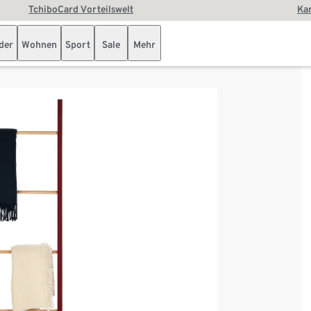
TchiboCard Vorteilswelt
Kar
der
Wohnen
Sport
Sale
Mehr