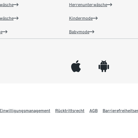
wäsche
Herrenunterwäsche
wäsche
Kindermode
e
Babymode
appleinc
android
Einwilligungsmanagement
Rücktrittsrecht
AGB
Barrierefreiheitse