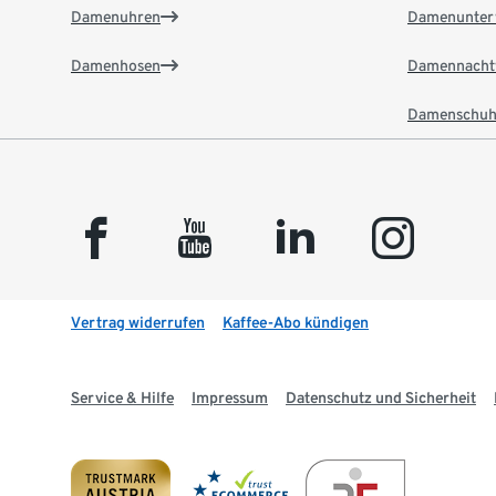
Damenuhren
Damenunter
Damenhosen
Damennacht
Damenschuh
facebook
youtube
linkedin
instagram
Vertrag widerrufen
Kaffee-Abo kündigen
Service & Hilfe
Impressum
Datenschutz und Sicherheit