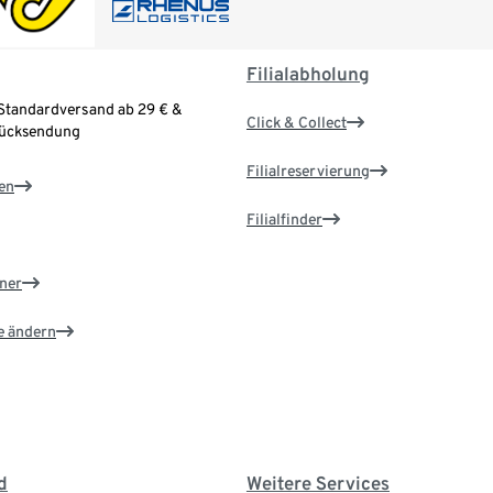
Filialabholung
Standardversand ab 29 € &
Click & Collect
Rücksendung
Filialreservierung
en
Filialfinder
ner
e ändern
d
Weitere Services