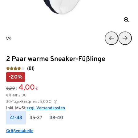
1/6
2 Paar warme Sneaker-Füßlinge
(81)
-20%
4,00
6,99
€
€
€/Paar
2,00
30-Tage-Bestpreis:
5,00
€
inkl. MwSt.
zzgl. Versandkosten
41-43
35-37
38-40
Größentabelle