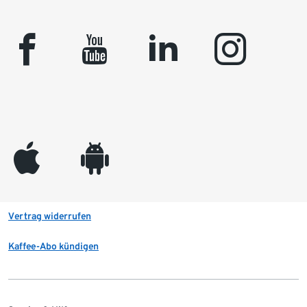
facebook
youtube
linkedin
instagram
appleinc
android
Vertrag widerrufen
Kaffee-Abo kündigen