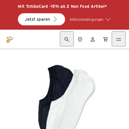
Mit TchiboCard -15% ab 2 Non Food Artikel*
Jetzt sparen
Aktionsbedingungen