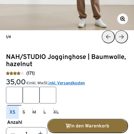
1/4
NAH/STUDIO Jogginghose | Baumwolle,
hazelnut
(171)
35,00
inkl. MwSt.
inkl. Versandkosten
€
XS
S
M
L
XL
Anzahl
In den Warenkorb