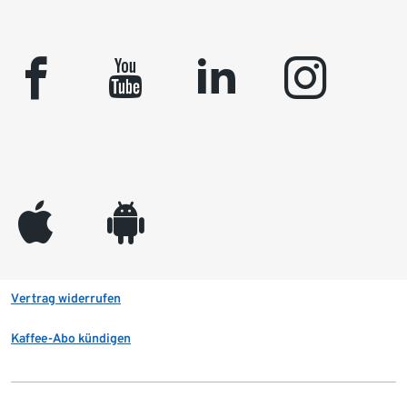
facebook
youtube
linkedin
instagram
appleinc
android
Vertrag widerrufen
Kaffee-Abo kündigen