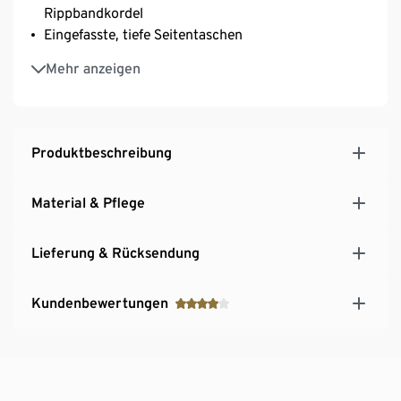
Rippbandkordel
Eingefasste, tiefe Seitentaschen
Kleiner NAH/STUDIO Print an der Außenseitennaht
Mehr anzeigen
rechts
Kleiner NAH/STUDIO Print an der Außenseitennaht
rechts
Produktbeschreibung
Material & Pflege
Lieferung & Rücksendung
Kundenbewertungen