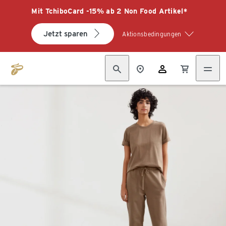
Mit TchiboCard -15% ab 2 Non Food Artikel*
Jetzt sparen
Aktionsbedingungen