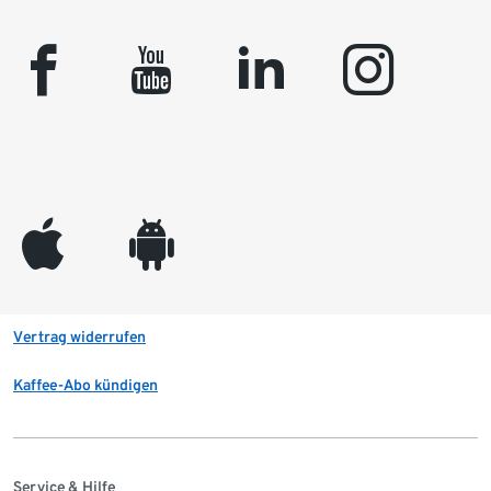
facebook
youtube
linkedin
instagram
appleinc
android
Vertrag widerrufen
Kaffee-Abo kündigen
Service & Hilfe