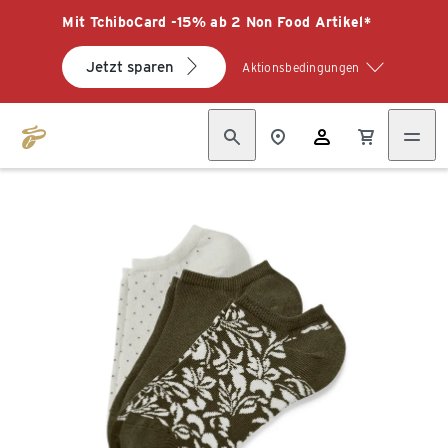
Mit TchiboCard -15% ab 2 Non Food Artikel*
Jetzt sparen
Aktionsbedingungen