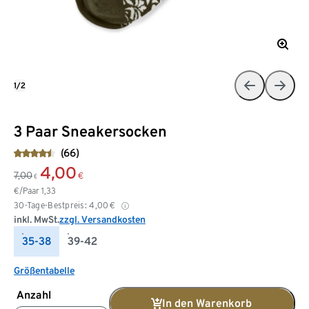
1/2
3 Paar Sneakersocken
(66)
4,00
7,00
€
€
€/Paar
1,33
30-Tage-Bestpreis:
4,00
€
inkl. MwSt.
zzgl. Versandkosten
35-38
39-42
Größentabelle
Anzahl
In den Warenkorb