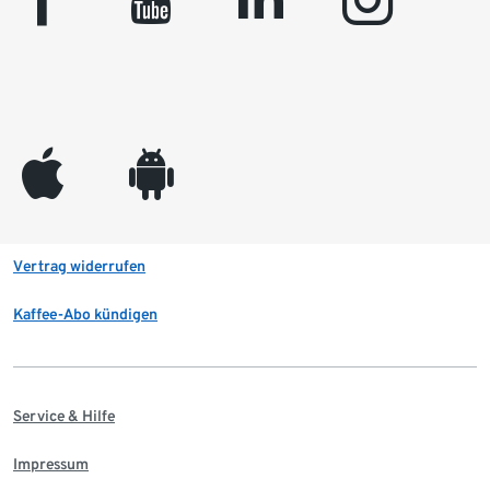
facebook
youtube
linkedin
instagram
appleinc
android
Vertrag widerrufen
Kaffee-Abo kündigen
Service & Hilfe
Impressum