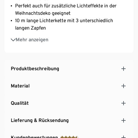
Perfekt auch für zusätzliche Lichteffekte in der
Weihnachtsdeko geeignet
10 m lange Lichterkette mit 3 unterschiedlich
langen Zapfen
Mit Timerfunktion: automatisches Abschalten nach
Mehr anzeigen
ca. 6 Stunden, automatisches Wiedereinschalten
nach ca. 18 Stunden
Für den Innen- und Außenbereich geeignet
Produktbeschreibung
Material
Qualität
Lieferung & Rücksendung
Kundenbewertungen