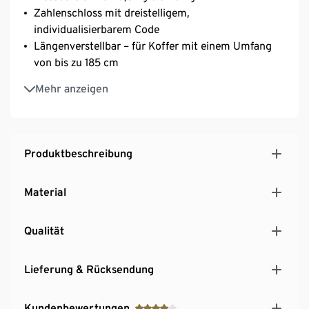
Zahlenschloss mit dreistelligem,
individualisierbarem Code
Längenverstellbar – für Koffer mit einem Umfang
von bis zu 185 cm
Wahl-Taste zum Wechseln zwischen einer Anzeige in
Mehr anzeigen
Kilogramm oder Pfund
Kofferband mit Trageriemen – dient gleichzeig als
Griff zum Wiegen des Gepäcks
Praktisches Accessoire für die Reise und auf Flügen
Produktbeschreibung
Material
Qualität
Lieferung & Rücksendung
Kundenbewertungen