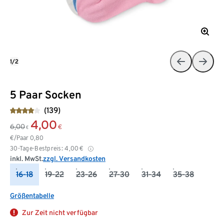
1/2
5 Paar Socken
(139)
4,00
6,00
€
€
€/Paar
0,80
30-Tage-Bestpreis:
4,00
€
inkl. MwSt.
zzgl. Versandkosten
16-18
19-22
23-26
27-30
31-34
35-38
Größentabelle
Zur Zeit nicht verfügbar