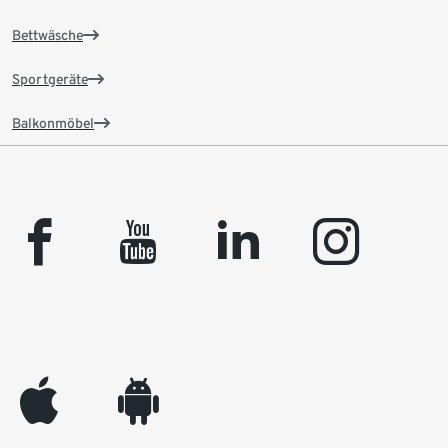
Bettwäsche
Sportgeräte
Balkonmöbel
facebook
youtube
linkedin
instagram
appleinc
android