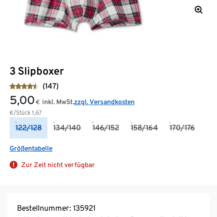
3 Slipboxer
(147)
5,00
inkl. MwSt.
zzgl. Versandkosten
€
€/Stück
1,67
122/128
134/140
146/152
158/164
170/176
Größentabelle
Zur Zeit nicht verfügbar
Bestellnummer: 135921