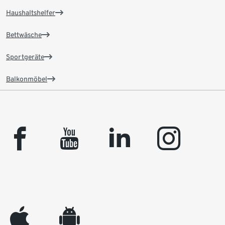
Haushaltshelfer
Bettwäsche
Sportgeräte
Balkonmöbel
facebook
youtube
linkedin
instagram
appleinc
android