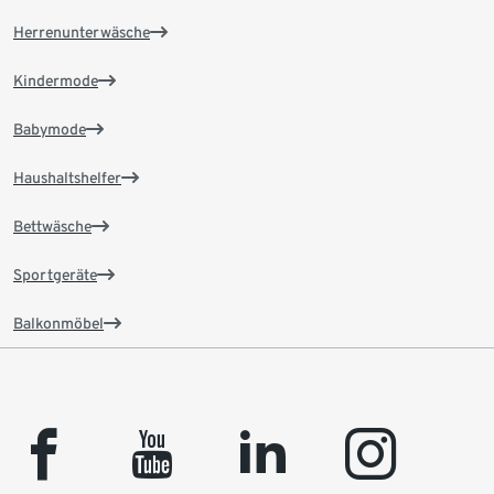
Herrenunterwäsche
Kindermode
Babymode
Haushaltshelfer
Bettwäsche
Sportgeräte
Balkonmöbel
facebook
youtube
linkedin
instagram