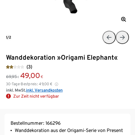
1/2
Wanddekoration »Origami Elephant«
(3)
49,00
69,95
€
€
30-Tage-Bestpreis:
49,00
€
inkl. MwSt.
inkl. Versandkosten
Zur Zeit nicht verfügbar
Bestellnummer: 166296
Wanddekoration aus der Origami-Serie von Present