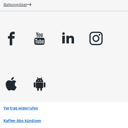
Balkonmöbel
facebook
youtube
linkedin
instagram
appleinc
android
Vertrag widerrufen
Kaffee-Abo kündigen