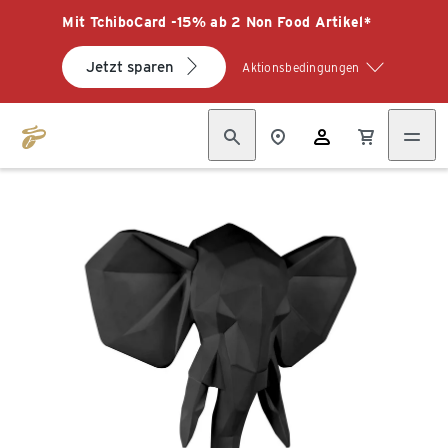
Mit TchiboCard -15% ab 2 Non Food Artikel*
Jetzt sparen
Aktionsbedingungen