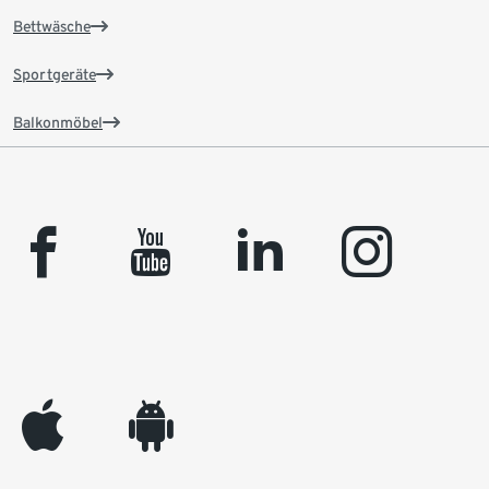
Bettwäsche
Sportgeräte
Balkonmöbel
facebook
youtube
linkedin
instagram
appleinc
android