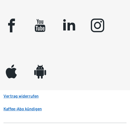
facebook
youtube
linkedin
instagram
appleinc
android
Vertrag widerrufen
Kaffee-Abo kündigen