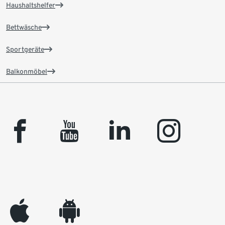
Haushaltshelfer
Bettwäsche
Sportgeräte
Balkonmöbel
facebook
youtube
linkedin
instagram
appleinc
android