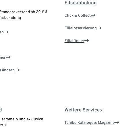
Filialabholung
Standardversand ab 29 € &
Click & Collect
Rücksendung
Filialreservierung
en
Filialfinder
ner
e ändern
d
Weitere Services
 sammeln und exklusive
Tchibo Kataloge & Magazine
ern.