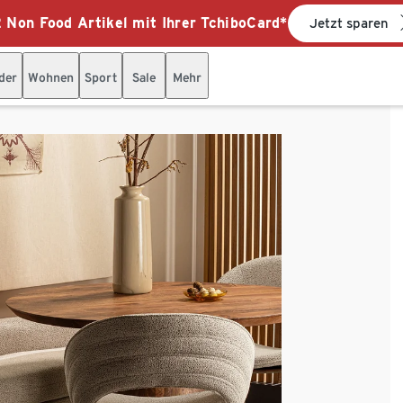
 Non Food Artikel mit Ihrer TchiboCard*
Jetzt sparen
der
Wohnen
Sport
Sale
Mehr