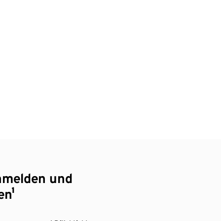
nmelden und
en¹