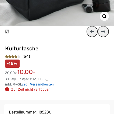
1/4
Kulturtasche
(54)
-16%
10,00
20,00
€
€
30-Tage-Bestpreis:
12,00
€
inkl. MwSt.
zzgl. Versandkosten
Zur Zeit nicht verfügbar
Bestellnummer: 185230