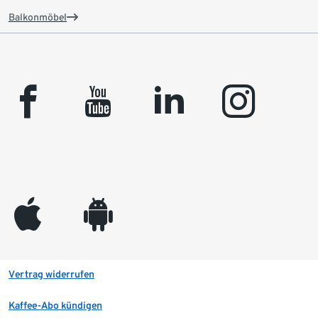
Balkonmöbel
facebook
youtube
linkedin
instagram
appleinc
android
Vertrag widerrufen
Kaffee-Abo kündigen