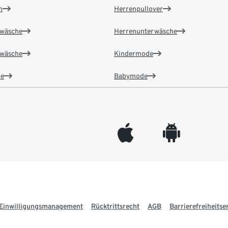
n
Herrenpullover
wäsche
Herrenunterwäsche
wäsche
Kindermode
e
Babymode
appleinc
android
Einwilligungsmanagement
Rücktrittsrecht
AGB
Barrierefreiheitse