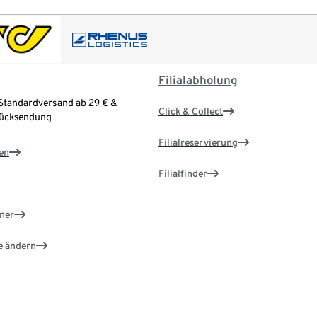
Filialabholung
Standardversand ab 29 € &
Click & Collect
Rücksendung
Filialreservierung
en
Filialfinder
ner
e ändern