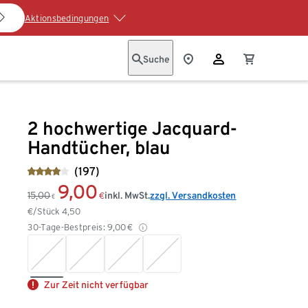
Aktionsbedingungen
Suche
2 hochwertige Jacquard-
Handtücher, blau
(197)
9,00
15,00
inkl. MwSt.
zzgl. Versandkosten
€
€
€/Stück
4,50
30-Tage-Bestpreis:
9,00
€
Zur Zeit nicht verfügbar