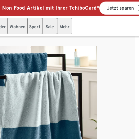
 Non Food Artikel mit Ihrer TchiboCard*
Jetzt sparen
der
Wohnen
Sport
Sale
Mehr