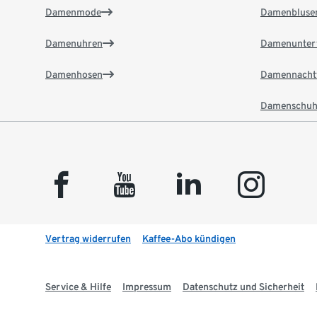
Damenmode
Damenbluse
Damenuhren
Damenunter
Damenhosen
Damennacht
Damenschuh
facebook
youtube
linkedin
instagram
Vertrag widerrufen
Kaffee-Abo kündigen
Service & Hilfe
Impressum
Datenschutz und Sicherheit