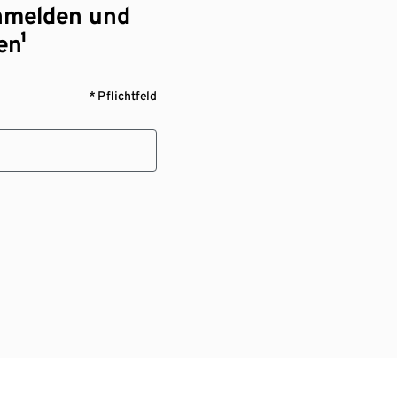
nmelden und
en¹
* Pflichtfeld