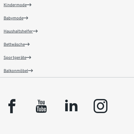
Kindermode
Babymode
Haushaltshelfer
Bettwäsche
Sportgeräte
Balkonmöbel
facebook
youtube
linkedin
instagram