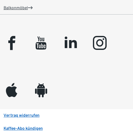
Balkonmöbel
facebook
youtube
linkedin
instagram
appleinc
android
Vertrag widerrufen
Kaffee-Abo kündigen