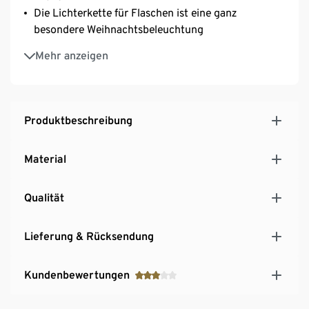
Die Lichterkette für Flaschen ist eine ganz
besondere Weihnachtsbeleuchtung
Mit Timerfunktion: automatisches Abschalten nach
Mehr anzeigen
ca. 6 Stunden, automatisches Wiedereinschalten
nach ca. 18 Stunden
Ein-/Ausschalter an der Oberseite
Produktbeschreibung
Material
Qualität
Lieferung & Rücksendung
Kundenbewertungen