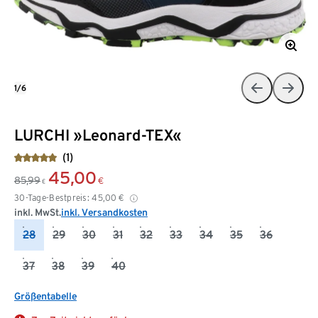
1/6
LURCHI »Leonard-TEX«
(1)
45,00
85,99
€
€
30-Tage-Bestpreis:
45,00
€
inkl. MwSt.
inkl. Versandkosten
28
29
30
31
32
33
34
35
36
37
38
39
40
Größentabelle