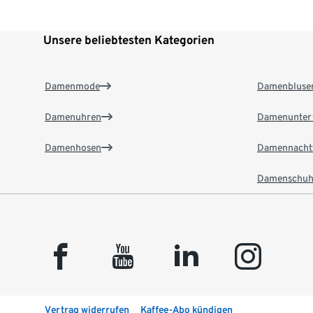
Unsere beliebtesten Kategorien
Damenmode
Damenbluse
Damenuhren
Damenunter
Damenhosen
Damennacht
Damenschuh
facebook
youtube
linkedin
instagram
Vertrag widerrufen
Kaffee-Abo kündigen