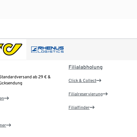
Filialabholung
Standardversand ab 29 € &
Click & Collect
Rücksendung
Filialreservierung
en
Filialfinder
ner