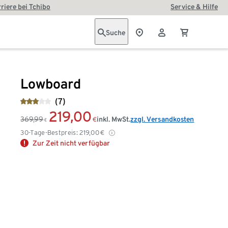
riere bei Tchibo
Service & Hilfe
Suche
Lowboard
(7)
219,00
369,99
inkl. MwSt.
zzgl. Versandkosten
€
€
30-Tage-Bestpreis:
219,00
€
Zur Zeit nicht verfügbar