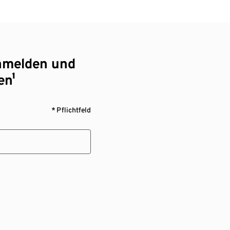
nmelden und
en¹
* Pflichtfeld