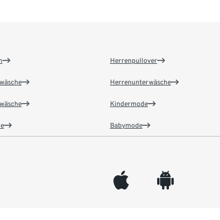
n
Herrenpullover
wäsche
Herrenunterwäsche
wäsche
Kindermode
e
Babymode
appleinc
android