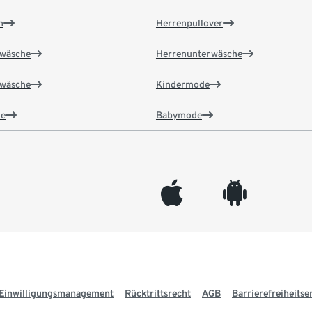
n
Herrenpullover
wäsche
Herrenunterwäsche
wäsche
Kindermode
e
Babymode
appleinc
android
Einwilligungsmanagement
Rücktrittsrecht
AGB
Barrierefreiheitse