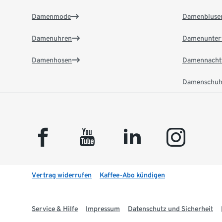
Damenmode
Damenbluse
Damenuhren
Damenunter
Damenhosen
Damennacht
Damenschuh
facebook
youtube
linkedin
instagram
Vertrag widerrufen
Kaffee-Abo kündigen
Service & Hilfe
Impressum
Datenschutz und Sicherheit