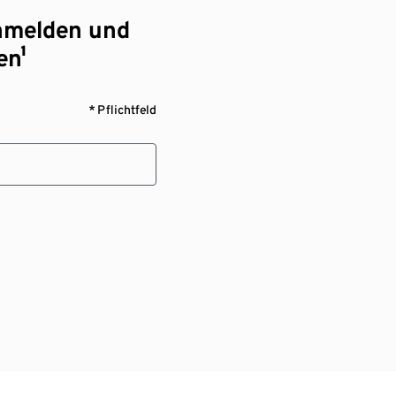
nmelden und
en¹
* Pflichtfeld