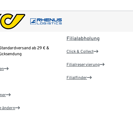
Filialabholung
Standardversand ab 29 € &
Click & Collect
Rücksendung
Filialreservierung
en
Filialfinder
ner
e ändern