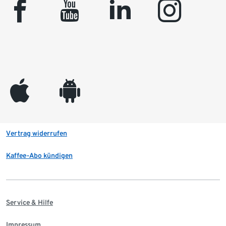
facebook
youtube
linkedin
instagram
appleinc
android
Vertrag widerrufen
Kaffee-Abo kündigen
Service & Hilfe
Impressum