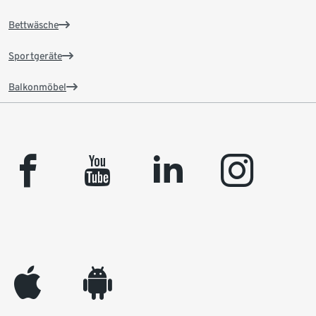
Bettwäsche
Sportgeräte
Balkonmöbel
facebook
youtube
linkedin
instagram
appleinc
android