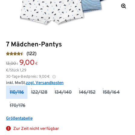
7 Mädchen-Pantys
(122)
9,00
13,00
€
€
€/Stück
1,29
30-Tage-Bestpreis:
9,00
€
inkl. MwSt.
zzgl. Versandkosten
110/116
122/128
134/140
146/152
158/164
170/176
Größentabelle
Zur Zeit nicht verfügbar