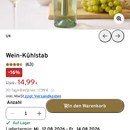
1/4
Wein-Kühlstab
(63)
-16%
14,99
17,99
€
€
30-Tage-Bestpreis:
17,99
€
inkl. MwSt.
zzgl. Versandkosten
Anzahl
In den Warenkorb
Auf Lager
Liefertermin:
Mi., 12.08.2026 - Fr., 14.08.2026