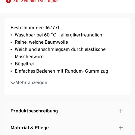
Zur Zeit nicht verfügbar
Bestellnummer: 167771
Waschbar bei 60 °C – allergikerfreundlich
Reine, weiche Baumwolle
Weich und anschmiegsam durch elastische
Maschenware
Bügelfrei
Einfaches Beziehen mit Rundum-Gummizug
Geeignet für Matratzen mit einer Höhe von bis zu
Mehr anzeigen
25 cm
Produktbeschreibung
Material & Pflege