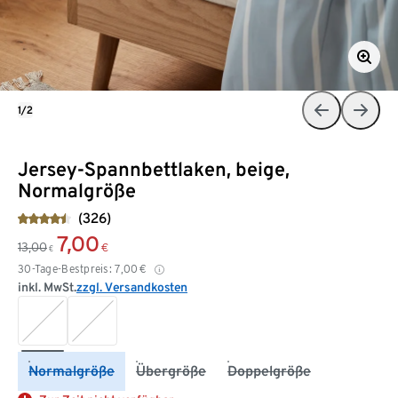
1/2
Jersey-Spannbettlaken, beige,
Normalgröße
(326)
7,00
13,00
€
€
30-Tage-Bestpreis:
7,00
€
inkl. MwSt.
zzgl. Versandkosten
Normalgröße
Übergröße
Doppelgröße