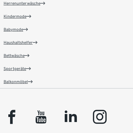
Herrenunterwäsche
Kindermode
Babymode
Haushaltshelfer
Bettwäsche
Sportgeräte
Balkonmöbel
facebook
youtube
linkedin
instagram