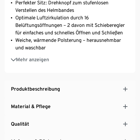
Perfekter Sitz: Drehknopf zum stufenlosen
Verstellen des Helmbandes
Optimale Luftzirkulation durch 16
Belüftungsöffnungen – 2 davon mit Schieberegler
für einfaches und schnelles Öffnen und Schließen
Weiche, wärmende Polsterung – herausnehmbar
und waschbar
Verstellbarer, gepolsterter Kinnriemen mit
Mehr anzeigen
Klickverschluss
Abnehmbares, aufklappbares Visier mit
Schutzklasse S2
Filterkategorie S2 Sonnenschutzfilter für mittlere
Produktbeschreibung
Sonneneinstrahlung, Transmission des sichtbaren
Lichts: 18% bis 43%
Material & Pflege
Skibrillen-Halterung
Auch für Brillenträger geeignet
Qualität
Entspricht der DIN EN 1074:2011
Verwendbar bis 06/2024