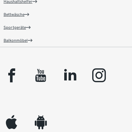
Haushaltshelfer
Bettwäsche
Sportgeräte
Balkonmöbel
facebook
youtube
linkedin
instagram
appleinc
android