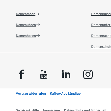
Damenmode
Damenbluse
Damenuhren
Damenunter
Damenhosen
Damennacht
Damenschuh
facebook
youtube
linkedin
instagram
Vertrag widerrufen
Kaffee-Abo kündigen
Service & Hilfe
Impressum
Datenschutz und Sicherheit