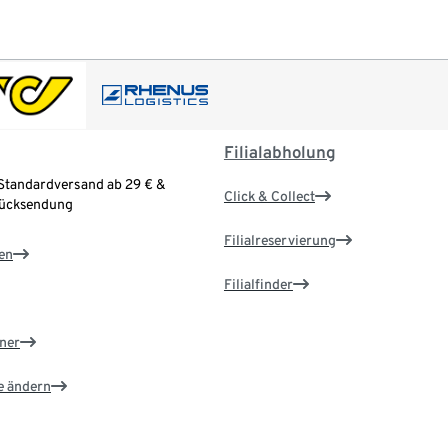
Filialabholung
Standardversand ab 29 € &
Click & Collect
Rücksendung
Filialreservierung
en
Filialfinder
ner
e ändern