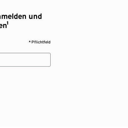
nmelden und
en¹
* Pflichtfeld