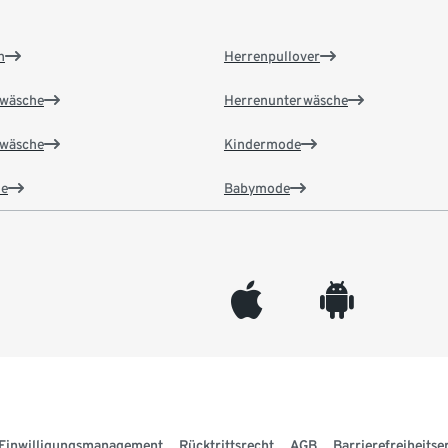
n
Herrenpullover
wäsche
Herrenunterwäsche
wäsche
Kindermode
e
Babymode
appleinc
android
Einwilligungsmanagement
Rücktrittsrecht
AGB
Barrierefreiheitse