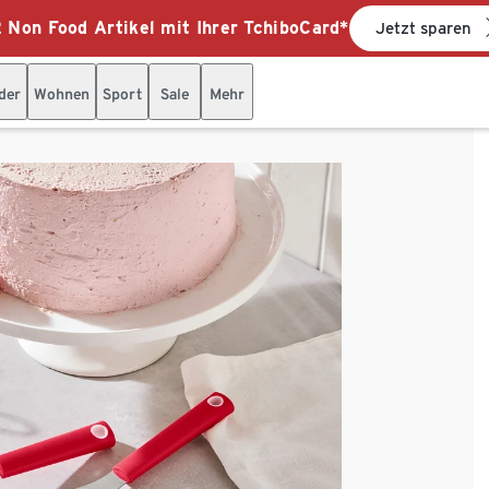
 Non Food Artikel mit Ihrer TchiboCard*
Jetzt sparen
der
Wohnen
Sport
Sale
Mehr