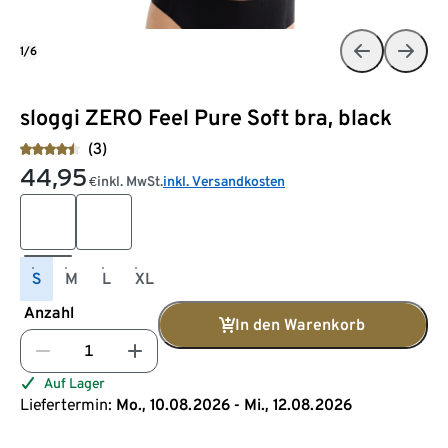
1/6
sloggi ZERO Feel Pure Soft bra, black
(3)
44,95
inkl. MwSt.
inkl. Versandkosten
€
S
M
L
XL
Anzahl
In den Warenkorb
Auf Lager
Liefertermin:
Mo., 10.08.2026 - Mi., 12.08.2026