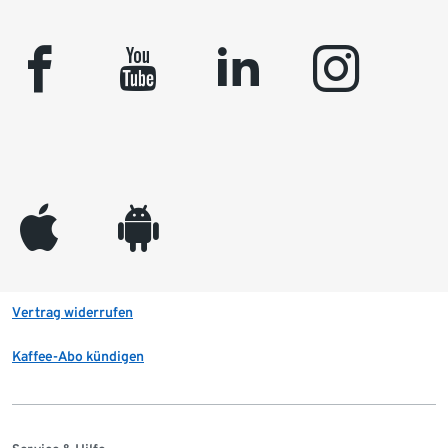
facebook
youtube
linkedin
instagram
appleinc
android
Vertrag widerrufen
Kaffee-Abo kündigen