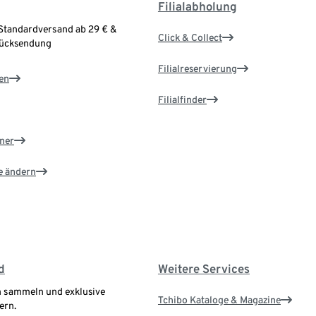
Filialabholung
Standardversand ab 29 € &
Click & Collect
Rücksendung
Filialreservierung
en
Filialfinder
ner
e ändern
d
Weitere Services
 sammeln und exklusive
Tchibo Kataloge & Magazine
ern.