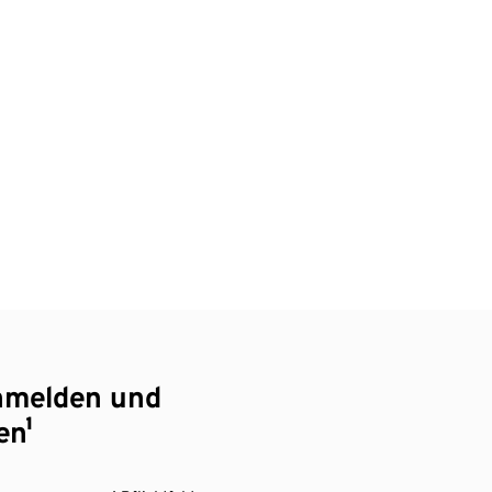
nmelden und
en¹