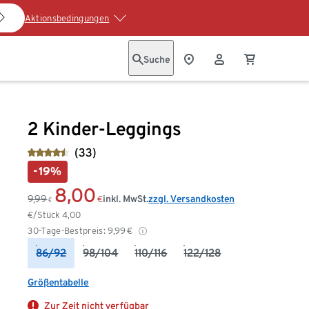
Aktionsbedingungen
Suche
2 Kinder-Leggings
(33)
-19%
8,00
9,99
inkl. MwSt.
zzgl. Versandkosten
€
€
€/Stück
4,00
30-Tage-Bestpreis:
9,99
€
86/92
98/104
110/116
122/128
Größentabelle
Zur Zeit nicht verfügbar