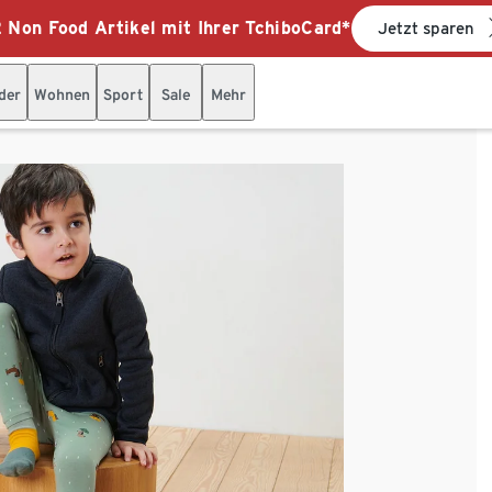
 Non Food Artikel mit Ihrer TchiboCard*
Jetzt sparen
der
Wohnen
Sport
Sale
Mehr