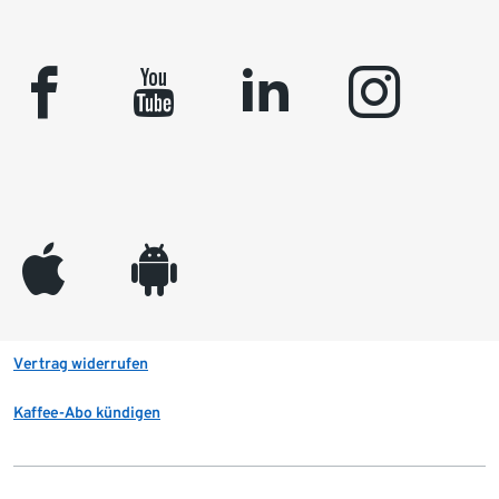
facebook
youtube
linkedin
instagram
appleinc
android
Vertrag widerrufen
Kaffee-Abo kündigen