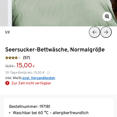
1/2
Seersucker-Bettwäsche, Normalgröße
(57)
15,00
19,99
€
€
30-Tage-Bestpreis:
15,00
€
inkl. MwSt.
zzgl. Versandkosten
Zur Zeit nicht verfügbar
Bestellnummer: 197181
Waschbar bei 60 °C – allergikerfreundlich