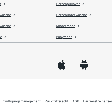
n
Herrenpullover
wäsche
Herrenunterwäsche
wäsche
Kindermode
e
Babymode
appleinc
android
Einwilligungsmanagement
Rücktrittsrecht
AGB
Barrierefreiheitse