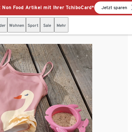
 Non Food Artikel mit Ihrer TchiboCard*
Jetzt sparen
der
Wohnen
Sport
Sale
Mehr