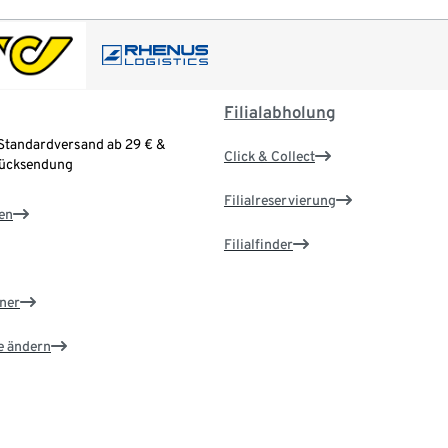
Filialabholung
Standardversand ab 29 € &
Click & Collect
Rücksendung
Filialreservierung
en
Filialfinder
ner
e ändern