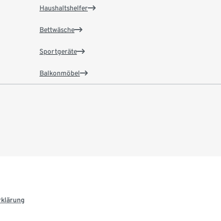
Haushaltshelfer
Bettwäsche
Sportgeräte
Balkonmöbel
rklärung