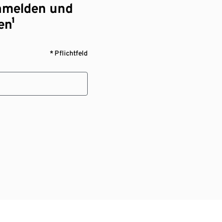
nmelden und
en¹
* Pflichtfeld