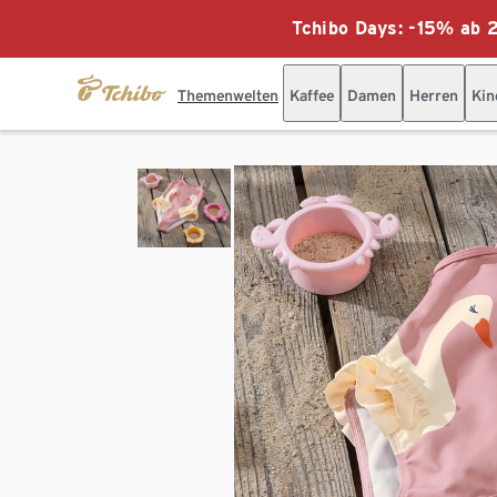
Tchibo Days: -15% ab 2
Themenwelten
Kaffee
Damen
Herren
Kin