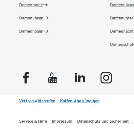
Damenmode
Damenbluse
Damenuhren
Damenunter
Damenhosen
Damennacht
Damenschuh
facebook
youtube
linkedin
instagram
Vertrag widerrufen
Kaffee-Abo kündigen
Service & Hilfe
Impressum
Datenschutz und Sicherheit