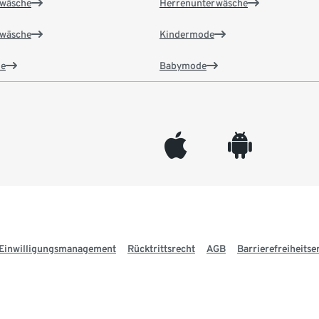
wäsche
Herrenunterwäsche
wäsche
Kindermode
e
Babymode
appleinc
android
Einwilligungsmanagement
Rücktrittsrecht
AGB
Barrierefreiheitse