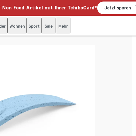
 Non Food Artikel mit Ihrer TchiboCard*
Jetzt sparen
der
Wohnen
Sport
Sale
Mehr