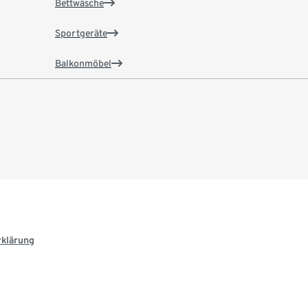
Bettwäsche
Sportgeräte
Balkonmöbel
rklärung