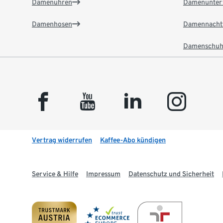
Damenuhren
Damenunter
Damenhosen
Damennacht
Damenschuh
facebook
youtube
linkedin
instagram
Vertrag widerrufen
Kaffee-Abo kündigen
Service & Hilfe
Impressum
Datenschutz und Sicherheit