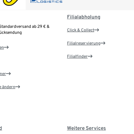
Filialabholung
Standardversand ab 29 € &
Click & Collect
Rücksendung
Filialreservierung
en
Filialfinder
ner
e ändern
d
Weitere Services