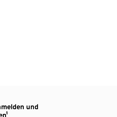
nmelden und
en¹