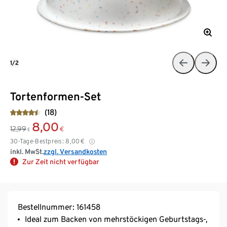
1/2
Tortenformen-Set
(18)
8,00
12,99
€
€
30-Tage-Bestpreis:
8,00
€
inkl. MwSt.
zzgl. Versandkosten
Zur Zeit nicht verfügbar
Bestellnummer: 161458
Ideal zum Backen von mehrstöckigen Geburtstags-,