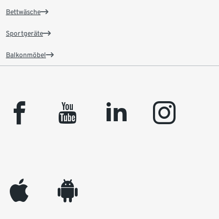
Bettwäsche
Sportgeräte
Balkonmöbel
facebook
youtube
linkedin
instagram
appleinc
android