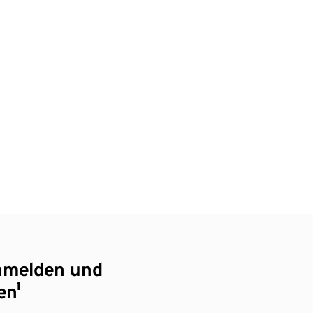
nmelden und
en¹