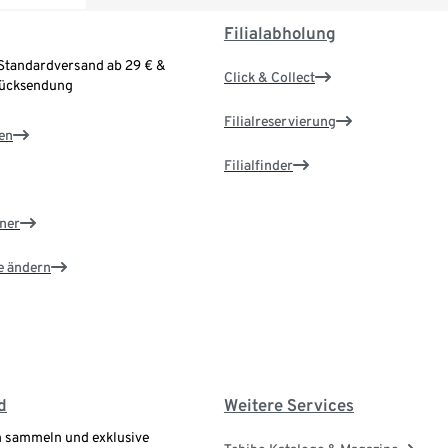
Filialabholung
Standardversand ab 29 € &
Click & Collect
Rücksendung
Filialreservierung
en
Filialfinder
ner
e ändern
d
Weitere Services
 sammeln und exklusive