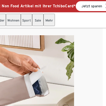
 Non Food Artikel mit Ihrer TchiboCard*
Jetzt sparen
der
Wohnen
Sport
Sale
Mehr