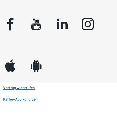
facebook
youtube
linkedin
instagram
appleinc
android
Vertrag widerrufen
Kaffee-Abo kündigen