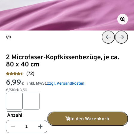
1/3
2 Microfaser-Kopfkissenbezüge, je ca.
80 x 40 cm
(72)
6,99
inkl. MwSt.
zzgl. Versandkosten
€
€/Stück
3,50
Anzahl
In den Warenkorb