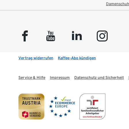
Damenschuh
facebook
youtube
linkedin
instagram
Vertrag widerrufen
Kaffee-Abo kündigen
Service & Hilfe
Impressum
Datenschutz und Sicherheit