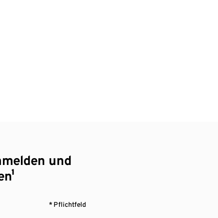
nmelden und
en¹
* Pflichtfeld