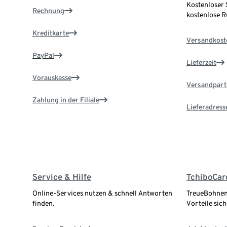
Kostenloser 
Rechnung
kostenlose 
Kreditkarte
Versandkost
PayPal
Lieferzeit
Vorauskasse
Versandpart
Zahlung in der Filiale
Lieferadress
Service & Hilfe
TchiboCar
Online-Services nutzen & schnell Antworten
TreueBohnen
finden.
Vorteile sich