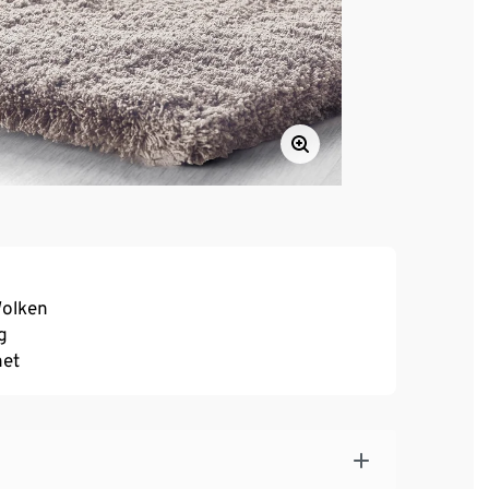
Wolken
g
net