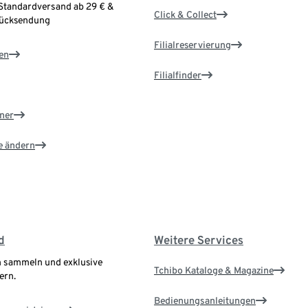
Standardversand ab 29 € &
Click & Collect
Rücksendung
Filialreservierung
en
Filialfinder
ner
e ändern
d
Weitere Services
 sammeln und exklusive
Tchibo Kataloge & Magazine
ern.
Bedienungsanleitungen