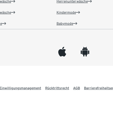
wäsche
Herrenunterwäsche
wäsche
Kindermode
e
Babymode
appleinc
android
Einwilligungsmanagement
Rücktrittsrecht
AGB
Barrierefreiheitse