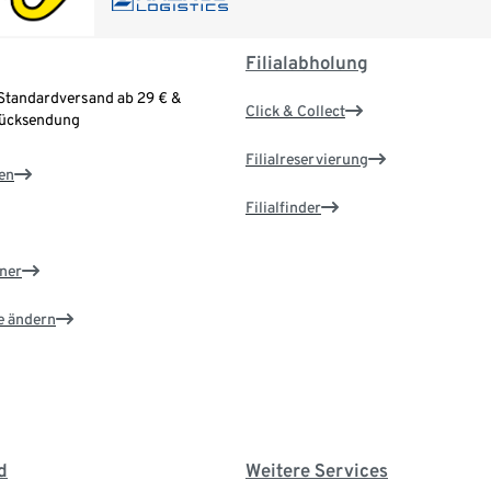
Filialabholung
Standardversand ab 29 € &
Click & Collect
Rücksendung
Filialreservierung
en
Filialfinder
ner
e ändern
d
Weitere Services