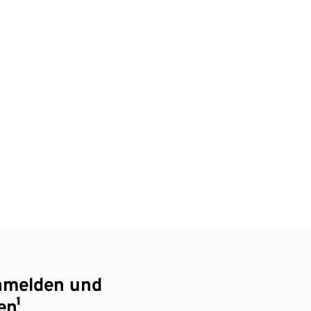
nmelden und
en¹