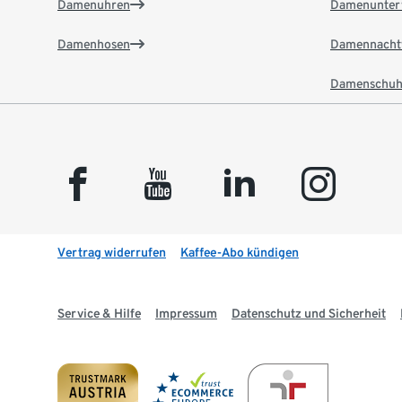
Damenuhren
Damenunter
Damenhosen
Damennacht
Damenschuh
facebook
youtube
linkedin
instagram
Vertrag widerrufen
Kaffee-Abo kündigen
Service & Hilfe
Impressum
Datenschutz und Sicherheit