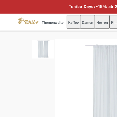
Tchibo Days: -15% ab 2
Themenwelten
Kaffee
Damen
Herren
Kin