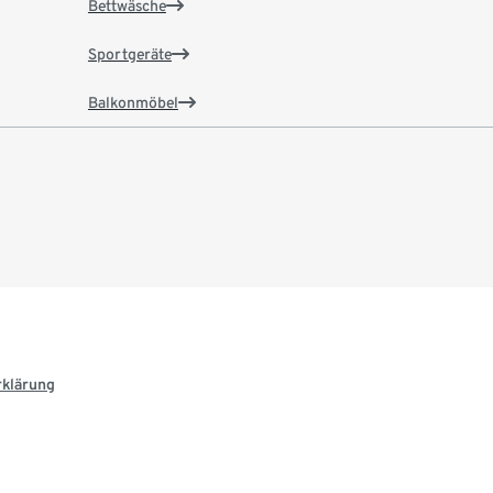
Bettwäsche
Sportgeräte
Balkonmöbel
rklärung