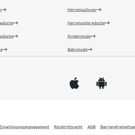
n
Herrenpullover
wäsche
Herrenunterwäsche
wäsche
Kindermode
e
Babymode
appleinc
android
Einwilligungsmanagement
Rücktrittsrecht
AGB
Barrierefreiheitse