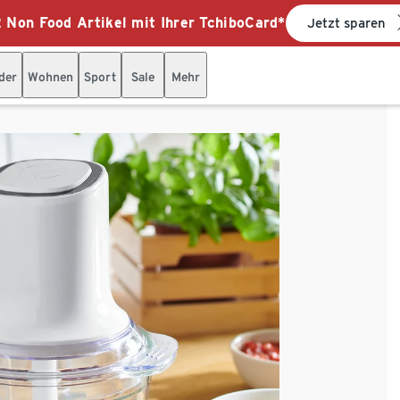
 Non Food Artikel mit Ihrer TchiboCard*
Jetzt sparen
der
Wohnen
Sport
Sale
Mehr