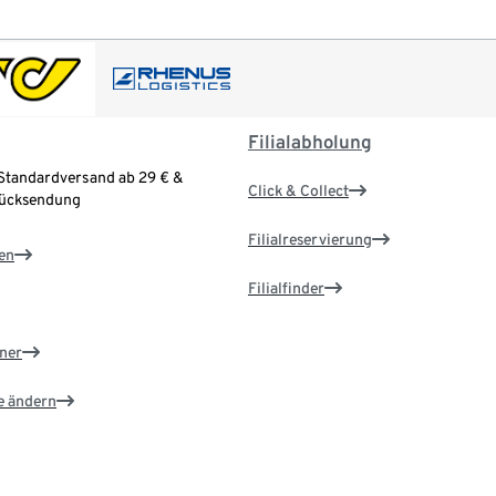
Filialabholung
Standardversand ab 29 € &
Click & Collect
Rücksendung
Filialreservierung
en
Filialfinder
ner
e ändern