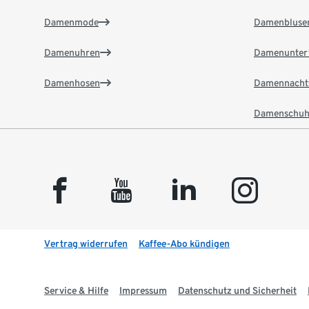
Damenmode
Damenbluse
Damenuhren
Damenunter
Damenhosen
Damennacht
Damenschuh
facebook
youtube
linkedin
instagram
Vertrag widerrufen
Kaffee-Abo kündigen
Service & Hilfe
Impressum
Datenschutz und Sicherheit