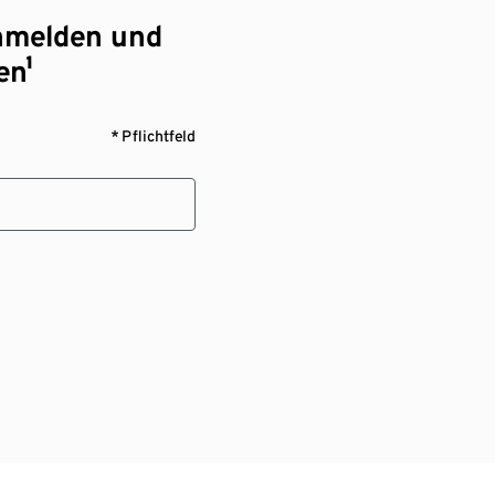
nmelden und
en¹
* Pflichtfeld