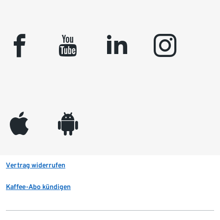
facebook
youtube
linkedin
instagram
appleinc
android
Vertrag widerrufen
Kaffee-Abo kündigen