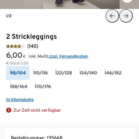
1/2
2 Strickleggings
(140)
6,00
inkl. MwSt.
zzgl. Versandkosten
€
€/Stück
3,00
98/104
110/116
122/128
134/140
146/152
158/164
170/176
Größentabelle
Zur Zeit nicht verfügbar
Bestellnummer: 135668