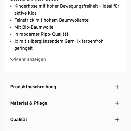
Kinderhose mit hoher Bewegungsfreiheit – ideal für
aktive Kids
Feinstrick mit hohem Baumwollanteil
Mit Bio-Baumwolle
In moderner Ripp-Qualität
1x mit silberglänzendem Garn, 1x farbenfroh
geringelt
Weiches Komfortbündchen für einen sicheren Halt
Mehr anzeigen
Mit Elasthan: formbeständig, perfekter Sitz, hoher
Tragekomfort
Produktbeschreibung
Material & Pflege
Qualität