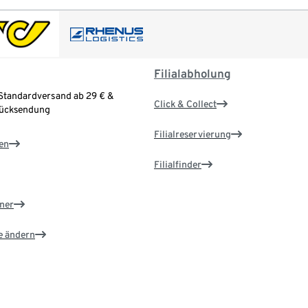
Filialabholung
Standardversand ab 29 € &
Click & Collect
Rücksendung
Filialreservierung
en
Filialfinder
ner
e ändern