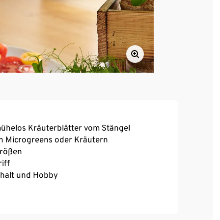
mühelos Kräuterblätter vom Stängel
n Microgreens oder Kräutern
größen
iff
shalt und Hobby
hme Durckstellen und Verrutschen