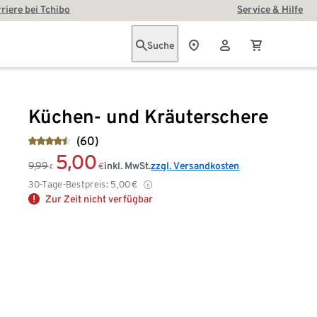
riere bei Tchibo
Service & Hilfe
Suche
Küchen- und Kräuterschere
(60)
5,00
9,99
inkl. MwSt.
zzgl. Versandkosten
€
€
30-Tage-Bestpreis:
5,00
€
Zur Zeit nicht verfügbar