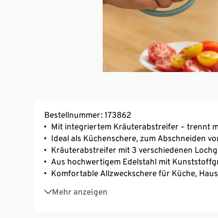
Bestellnummer: 173862
Mit integriertem Kräuterabstreifer – trennt 
Ideal als Küchenschere, zum Abschneiden vo
Kräuterabstreifer mit 3 verschiedenen Loch
Aus hochwertigem Edelstahl mit Kunststoffgr
Komfortable Allzweckschere für Küche, Hau
Weiche Haptik im Griff verhindert unangene
Mehr anzeigen
Schnelle und einfache Anwendung