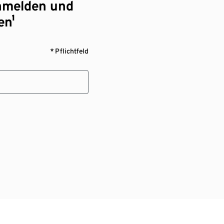
nmelden und
en¹
* Pflichtfeld