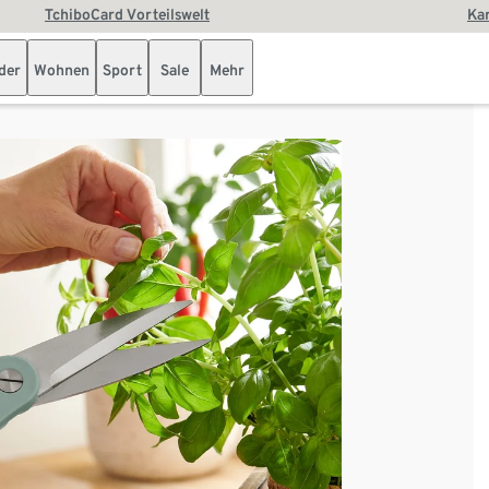
TchiboCard Vorteilswelt
Kar
der
Wohnen
Sport
Sale
Mehr