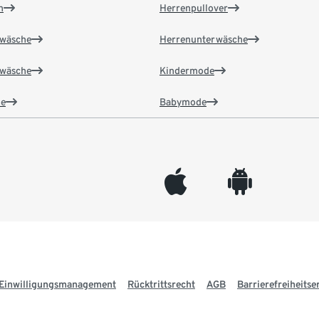
n
Herrenpullover
wäsche
Herrenunterwäsche
wäsche
Kindermode
e
Babymode
appleinc
android
Einwilligungsmanagement
Rücktrittsrecht
AGB
Barrierefreiheitse