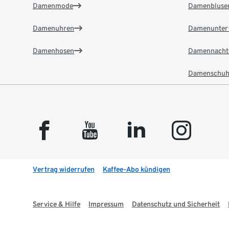
Damenmode
Damenbluse
Damenuhren
Damenunter
Damenhosen
Damennacht
Damenschuh
facebook
youtube
linkedin
instagram
Vertrag widerrufen
Kaffee-Abo kündigen
Service & Hilfe
Impressum
Datenschutz und Sicherheit