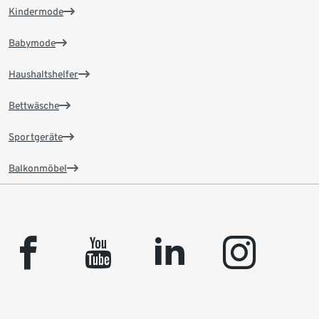
Kindermode
Babymode
Haushaltshelfer
Bettwäsche
Sportgeräte
Balkonmöbel
facebook
youtube
linkedin
instagram