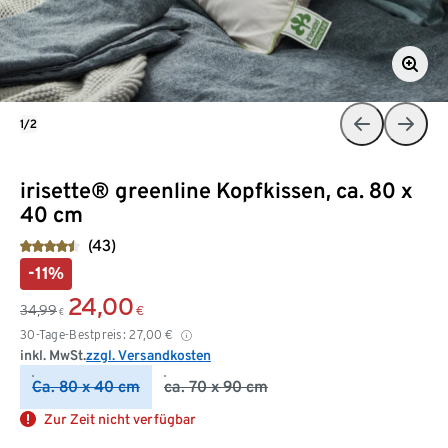
1/2
irisette® greenline Kopfkissen, ca. 80 x
40 cm
(43)
-11%
24,00
34,99
€
€
30-Tage-Bestpreis:
27,00
€
inkl. MwSt.
zzgl. Versandkosten
Ca. 80 x 40 cm
ca. 70 x 90 cm
Zur Zeit nicht verfügbar