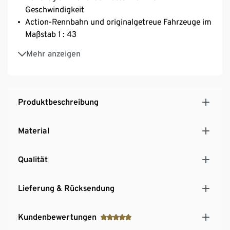
Geschwindigkeit
Action-Rennbahn und originalgetreue Fahrzeuge im
Maßstab 1 : 43
Schienenelemente für actiongeladenen Fahrspaß
Mehr anzeigen
Super Mario und Carrera – 2 Klassiker treffen sich
im Kinderzimmer
Produktbeschreibung
Material
Qualität
Lieferung & Rücksendung
Kundenbewertungen