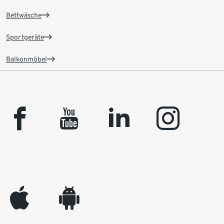
Bettwäsche
Sportgeräte
Balkonmöbel
facebook
youtube
linkedin
instagram
appleinc
android