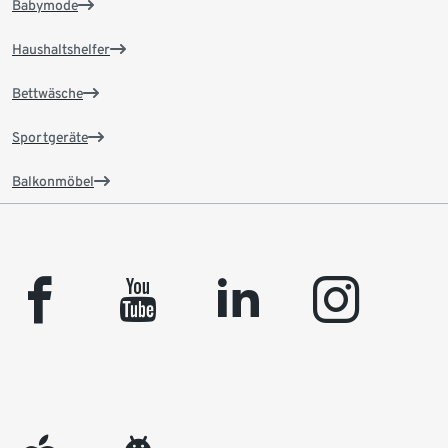
Babymode
Haushaltshelfer
Bettwäsche
Sportgeräte
Balkonmöbel
facebook
youtube
linkedin
instagram