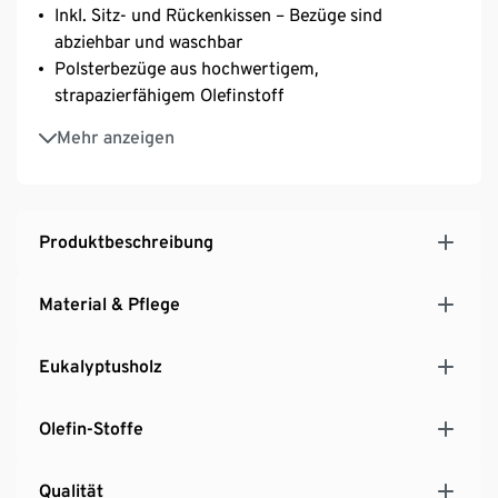
Inkl. Sitz- und Rückenkissen – Bezüge sind
abziehbar und waschbar
Polsterbezüge aus hochwertigem,
strapazierfähigem Olefinstoff
Extradicke Komfort-Kissen mit angenehm weichem
Mehr anzeigen
Polsterbezug – Haptik und Optik erinnern an einen
Indoor-Stoff
Inkl. Bodenschonern
UV- und witterungsbeständig
Produktbeschreibung
Material & Pflege
Eukalyptusholz
Olefin-Stoffe
Qualität